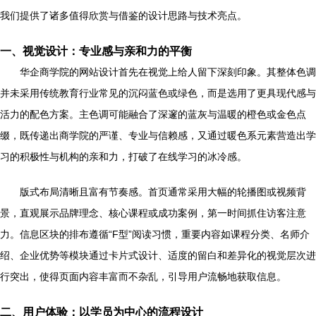
我们提供了诸多值得欣赏与借鉴的设计思路与技术亮点。
一、视觉设计：专业感与亲和力的平衡
华企商学院的网站设计首先在视觉上给人留下深刻印象。其整体色调
并未采用传统教育行业常见的沉闷蓝色或绿色，而是选用了更具现代感与
活力的配色方案。主色调可能融合了深邃的蓝灰与温暖的橙色或金色点
缀，既传递出商学院的严谨、专业与信赖感，又通过暖色系元素营造出学
习的积极性与机构的亲和力，打破了在线学习的冰冷感。
版式布局清晰且富有节奏感。首页通常采用大幅的轮播图或视频背
景，直观展示品牌理念、核心课程或成功案例，第一时间抓住访客注意
力。信息区块的排布遵循“F型”阅读习惯，重要内容如课程分类、名师介
绍、企业优势等模块通过卡片式设计、适度的留白和差异化的视觉层次进
行突出，使得页面内容丰富而不杂乱，引导用户流畅地获取信息。
二、用户体验：以学员为中心的流程设计