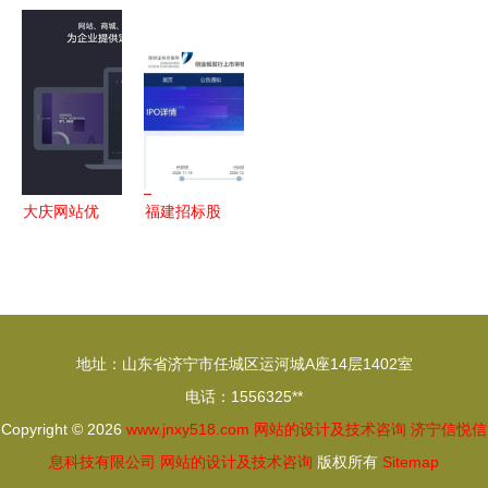
架的智能停
式输送线网
纬 智绘产
保设备工程
车场管理系
站设计及技
业未来——
智能化网站
统设计与实
术咨询服务
浙财管院实
设计与专业
现
方案
践团赴绍兴
化技术咨询
柯桥专题网
服务
站建设纪实
大庆网站优
福建招标股
化与网络营
份创业板
销推广 一
IPO注册获
站式外包服
批，网站设
务与专业建
计与技术咨
地址：山东省济宁市任城区运河城A座14层1402室
设咨询
询业务迎新
电话：1556325**
发展
Copyright © 2026
www.jnxy518.com
网站的设计及技术咨询
济宁信悦信
息科技有限公司
网站的设计及技术咨询
版权所有
Sitemap