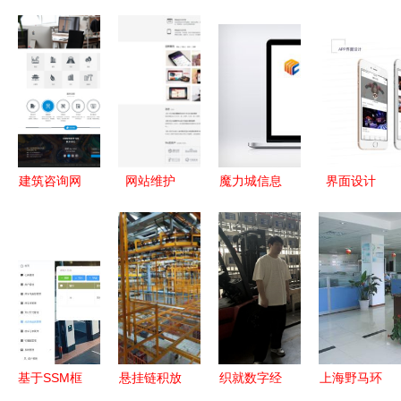
建筑咨询网
网站维护
魔力城信息
界面设计
站设计案例
一项融合耐
科技 打造
连接美学与
解析 技术
心、细致与
卓越品牌形
技术的跨学
与设计的融
智慧的脑力
象与前沿数
科领域
合之道
劳动
字体验
基于SSM框
悬挂链积放
织就数字经
上海野马环